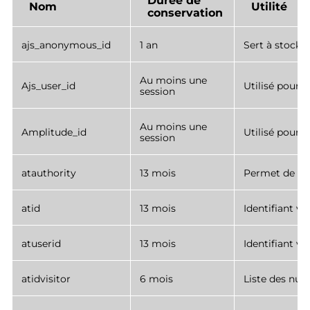
Durée de
Nom
Utilité
conservation
ajs_anonymous_id
1 an
Sert à stocker
Au moins une
Ajs_user_id
Utilisé pour l
session
Au moins une
Amplitude_id
Utilisé pour l
session
atauthority
13 mois
Permet de ga
atid
13 mois
Identifiant vi
atuserid
13 mois
Identifiant vi
atidvisitor
6 mois
Liste des nums