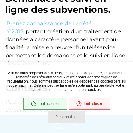
ligne des subventions.
Prenez connaissance de l'arrêté
n°2015
portant création d'un traitement de
données à caractère personnel ayant pour
finalité la mise en œuvre d'un téléservice
permettant les demandes et le suivi en ligne
des subventions.
Afin de vous proposer des vidéos, des boutons de partage, des contenus
remontés des réseaux sociaux et d'élaborer des statistiques de
fréquentation, nous sommes susceptibles de déposer des cookies tiers sur
Contacts
votre machine. Cela ne peut se faire qu'en obtenant, au préalable, votre
consentement pour chacun de ces cookies.
Pour toute correspondance avec le
Tout accepter
Tout refuser
Département des Alpes-
Maritimes,
remplissez le formulaire suivant
.
Personnaliser
Menu