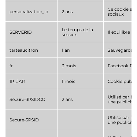
Ce cookie est
personalization_id
2 ans
sociaux
Le temps de la
SERVERID
Il équilibre l
session
tarteaucitron
1 an
Sauvegarde d
fr
3 mois
Facebook Pix
1P_JAR
1 mois
Cookie publici
Utilisé par à 
Secure-3PSIDCC
2 ans
une publicité
Utilisé par à 
Secure-3PSID
une publicité