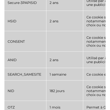
Utilisé par à 
Secure-3PAPISID
2 ans
une publicité
Ce cookie sert
HSID
2 ans
notamment la 
choix ou non 
Ce cookie sert
CONSENT
notamment la 
choix ou non 
Utilisé par à 
ANID
2 ans
une publicité
SEARCH_SAMESITE
1 semaine
Ce cookie est
Ce cookie sert
NID
182 jours
notamment la 
choix ou non 
OTZ
1 mois
Permet à Goog