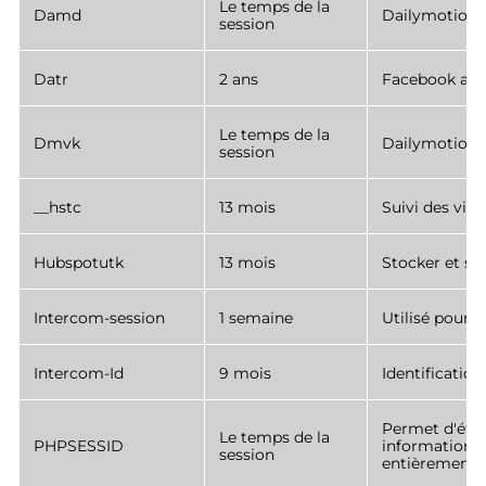
Le temps de la
Damd
Dailymotion s
session
Datr
2 ans
Facebook assu
Le temps de la
Dmvk
Dailymotion s
session
__hstc
13 mois
Suivi des visi
Hubspotutk
13 mois
Stocker et sui
Intercom-session
1 semaine
Utilisé pour 
Intercom-Id
9 mois
Identificatio
Permet d'étab
Le temps de la
PHPSESSID
informations 
session
entièrement u