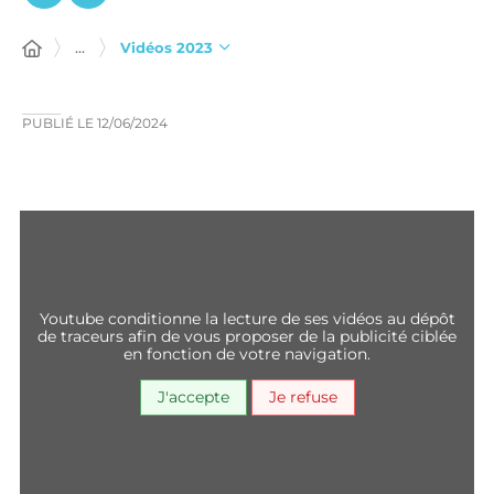
...
Vidéos 2023
PUBLIÉ LE
12/06/2024
youtube conditionne la lecture de ses vidéos au dépôt
de traceurs afin de vous proposer de la publicité ciblée
en fonction de votre navigation.
J'accepte
Je refuse