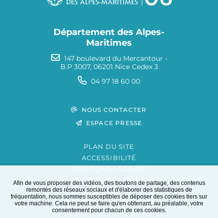
Département des Alpes-
Maritimes
147 boulevard du Mercantour -
B.P 3007, 06201 Nice Cedex 3
04 97 18 60 00
NOUS CONTACTER
ESPACE PRESSE
PLAN DU SITE
ACCESSIBILITÉ
MENTIONS LÉGALES
PROTECTION DES DONNÉES
Afin de vous proposer des vidéos, des boutons de partage, des contenus
remontés des réseaux sociaux et d'élaborer des statistiques de
EXTRANET
fréquentation, nous sommes susceptibles de déposer des cookies tiers sur
GESTION DES COOKIES
votre machine. Cela ne peut se faire qu'en obtenant, au préalable, votre
consentement pour chacun de ces cookies.