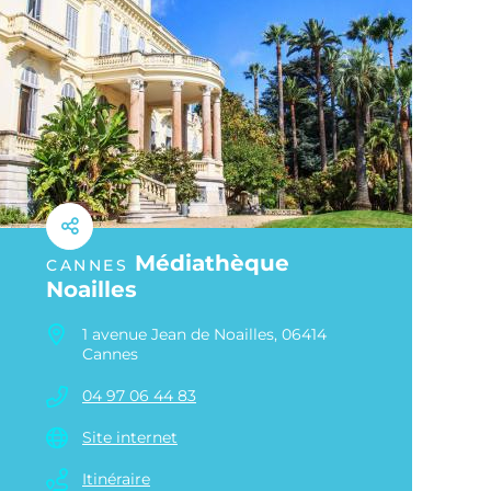
Médiathèque
CANNES
Noailles
1 avenue Jean de Noailles, 06414
Cannes
04 97 06 44 83
Site internet
Itinéraire