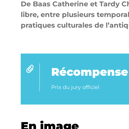
De Baas Catherine et Tardy C
libre, entre plusieurs tempora
pratiques culturales de l’antiq
Récompense
Prix du jury officiel
En image