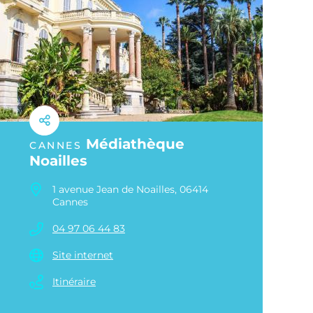
Médiathèque
CANNES
Noailles
1 avenue Jean de Noailles, 06414
Cannes
04 97 06 44 83
Site internet
Itinéraire